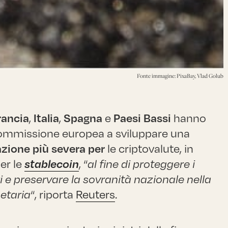
Fonte immagine: PixaBay, Vlad Golub
rancia
,
Italia
,
Spagna
e
Paesi Bassi
hanno
Commissione europea a sviluppare una
zione più severa per
le criptovalute, in
er le
stablecoin
, “
al fine di proteggere i
e preservare la sovranità nazionale nella
etaria
“, riporta
Reuters
.