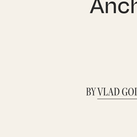
Anch
BY
VLAD GO