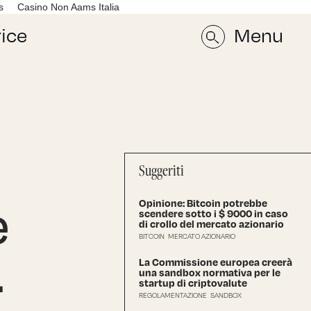
s
Casino Non Aams Italia
rice
Menu
Suggeriti
e
Opinione: Bitcoin potrebbe
scendere sotto i $ 9000 in caso
di crollo del mercato azionario
BITCOIN
MERCATO AZIONARIO
.
La Commissione europea creerà
una sandbox normativa per le
startup di criptovalute
REGOLAMENTAZIONE
SANDBOX