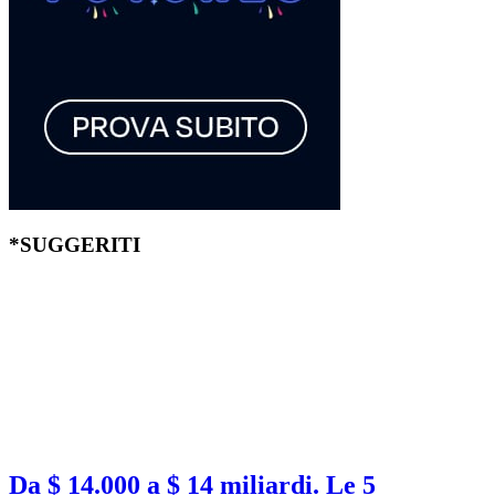
*SUGGERITI
Da $ 14.000 a $ 14 miliardi. Le 5