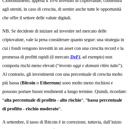
Cionondimeno, appena il 10% investito in criptovalute, consentirà
agli uteniti, in caso di crescita, di sentire anche tutte le opportunità
che offre il settore delle valute digitali.
NB. Se decideste di iniziare ad investire nel mercato delle
criptovalute, vale la pena considerare quanto segue: una strategia in
cui i fondi vengono investiti in un asset con una crescita record e la
promessa di profitti rapidi (il mercato
DeFi
, ad esempio) non
comporta rischi meno elevati (“
investo oggi e domani ritiro tutto
”).
Al contrario, gli investimenti con una percentuale di crescita molto
più bassa (
Bitcoin
o
Ethereum
) sono molto meno rischiosi e
possono portare buoni rendimenti a lungo termine. Quindi, ricordate:
“
alta percentuale di profitto - alto rischio
“, “
bassa percentuale
di profitto - rischio moderato
“.
A settembre, il tasso di Bitcoin è in correzione, tuttavia, dall’inizio