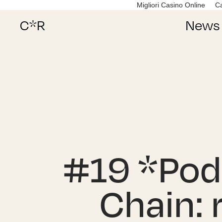
Migliori Casino Online
C
C*R
News
#19 *Podc
Chain: 