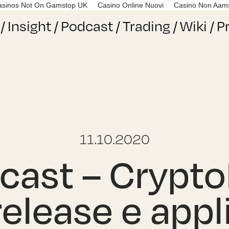
asinos Not On Gamstop UK
Casino Online Nuovi
Casino Non Aam
/
Insight
/
Podcast
/
Trading
/
Wiki
/
P
11.10.2020
ast – Crypto
release e appl