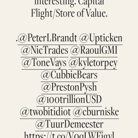
Flight/Store of Value.
.
@PeterLBrandt
@Upticken
@NicTrades
@RaoulGMI
@ToneVays
@kyletorpey
@CubbieBears
@PrestonPysh
@100trillionUSD
@twobitidiot
@cburniske
@TuurDemeester
https://t.co/V0qLWFigvl