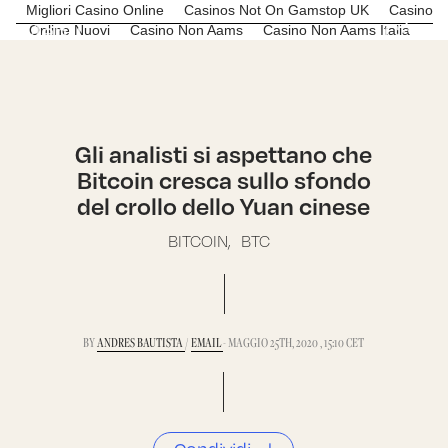
Migliori Casino Online
Casinos Not On Gamstop UK
Casino
Menu
C*R
Online Nuovi
Casino Non Aams
Casino Non Aams Italia
Gli analisti si aspettano che
Bitcoin cresca sullo sfondo
del crollo dello Yuan cinese
BITCOIN,
BTC
BY
ANDRES BAUTISTA
/
EMAIL
- MAGGIO 25TH, 2020 , 15:10 CET