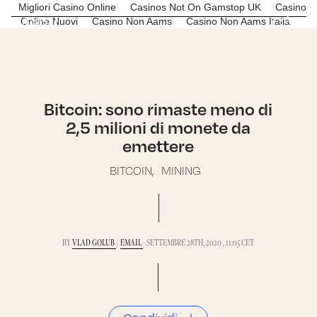
Migliori Casino Online
Casinos Not On Gamstop UK
Casino
Menu
C*R
Online Nuovi
Casino Non Aams
Casino Non Aams Italia
Bitcoin: sono rimaste meno di
2,5 milioni di monete da
emettere
BITCOIN,
MINING
BY
VLAD GOLUB
/
EMAIL
- SETTEMBRE 28TH, 2020 , 11:05 CET