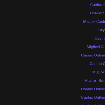
Casino O
Casino 
Miglior Cas
Cry
Casino
Migliori C
Casino Onlin
Casinò 
Miglior
Migliori B
Casino Onlin
Casino Onlin