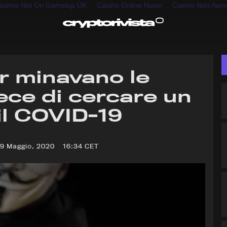
asinos Not On Gamstop UK
Casino Online Nuovi
Casino Non Aam
r minavano le
vece di cercare un
il COVID-19
19 Maggio, 2020
16:34 CET