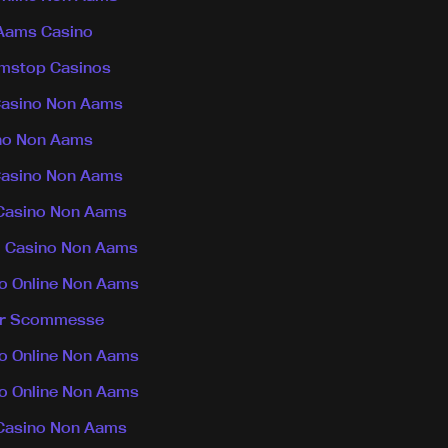
Aams Casino
mstop Casinos
 Casino Non Aams
no Non Aams
 Casino Non Aams
i Casino Non Aams
ti Casino Non Aams
no Online Non Aams
Per Scommesse
no Online Non Aams
no Online Non Aams
i Casino Non Aams