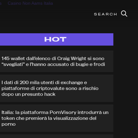
s
Casino Non Aams Italia
SEARCH
HOT
145 wallet dall’elenco di Craig Wright si sono
“svegliati” e l’hanno accusato di bugie e frodi
I dati di 200 mila utenti di exchange e
piattaforme di criptovalute sono a rischio
dopo un presunto hack
Italia: la piattaforma PornVisory introdurrà un
token che premierà la visualizzazione del
porno