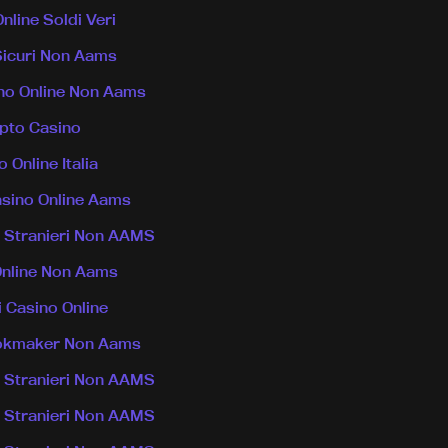
nline Soldi Veri
Sicuri Non Aams
ino Online Non Aams
pto Casino
 Online Italia
asino Online Aams
e Stranieri Non AAMS
Online Non Aams
i Casino Online
ookmaker Non Aams
e Stranieri Non AAMS
e Stranieri Non AAMS