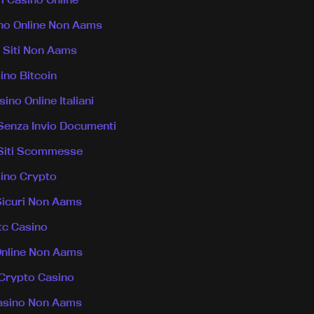
ino Online Non Aams
i Siti Non Aams
ino Bitcoin
sino Online Italiani
Senza Invio Documenti
 Siti Scommesse
ino Crypto
Sicuri Non Aams
tc Casino
Online Non Aams
 Crypto Casino
asino Non Aams