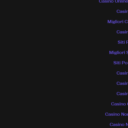
Casino Onlin
Casi
Migliori
Casi
Siti
Migliori 
Siti P
Casi
Casi
Casi
Casino 
Casino No
Casino 