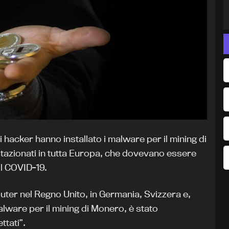
li hacker hanno installato i malware per il mining di
azionati in tutta Europa, che dovevano essere
il COVID-19.
uter nel Regno Unito, in Germania, Svizzera e,
lware per il mining di Monero, è stato
ttati”.