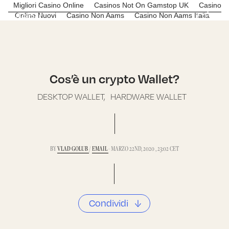
Migliori Casino Online
Casinos Not On Gamstop UK
Casino
Menu
C*R
Online Nuovi
Casino Non Aams
Casino Non Aams Italia
Cos’è un crypto Wallet?
DESKTOP WALLET,
HARDWARE WALLET
BY
VLAD GOLUB
/
EMAIL
- MARZO 22ND, 2020 , 23:02 CET
Condividi
↓
Facebook