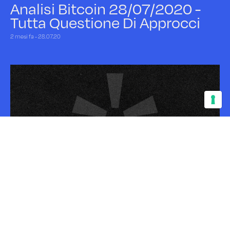
Analisi Bitcoin 28/07/2020 -
Tutta Questione Di Approcci
2 mesi fa - 28.07.20
Bitcoin Futures: Possibile
Configurazione 29/07/2020
2 mesi fa - 29.07.20