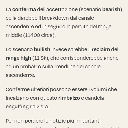
La
conferma
dell’accettazione (scenario
bearish
)
ce la darebbe il breakdown dal canale
ascendente ed in seguito la perdita del range
middle (11400 circa).
Lo scenario
bullish
invece sarebbe il
reclaim
del
range
high
(11.8k), che corrisponderebbe anche
ad un rimbalzo sulla trendline del canale
ascendente.
Conferme ulteriori possono essere i volumi che
incalzano con questo
rimbalzo
e candela
engulfing
rialzista.
Per non perdere le notizie più importanti