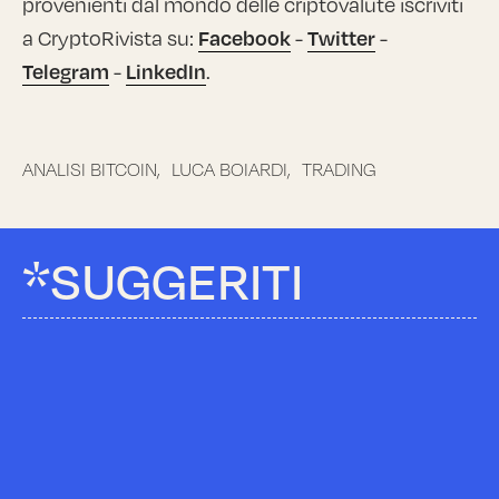
provenienti dal mondo delle criptovalute iscriviti
a CryptoRivista su:
Facebook
-
Twitter
-
Telegram
-
LinkedIn
.
ANALISI BITCOIN,
LUCA BOIARDI,
TRADING
*SUGGERITI