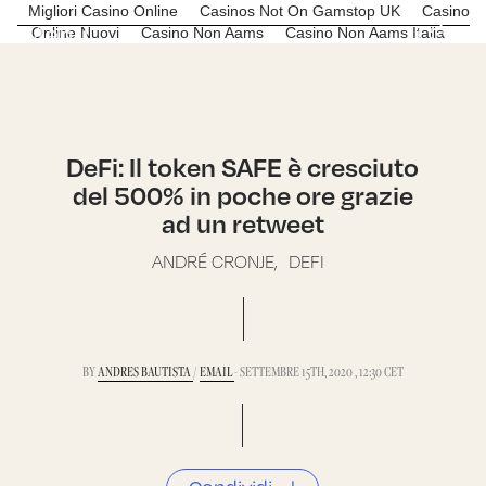
Migliori Casino Online
Casinos Not On Gamstop UK
Casino
Menu
C*R
Online Nuovi
Casino Non Aams
Casino Non Aams Italia
DeFi: Il token SAFE è cresciuto
del 500% in poche ore grazie
ad un retweet
ANDRÉ CRONJE,
DEFI
BY
ANDRES BAUTISTA
/
EMAIL
- SETTEMBRE 15TH, 2020 , 12:30 CET