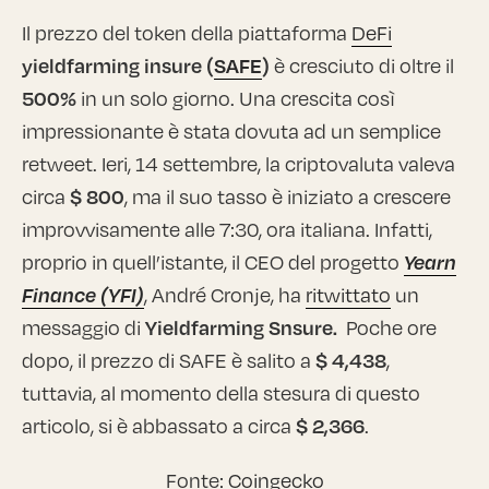
Il prezzo del token della piattaforma
DeFi
yieldfarming insure (
SAFE
)
è cresciuto di oltre il
500%
in un solo giorno. Una crescita così
impressionante è stata dovuta ad un semplice
retweet. Ieri, 14 settembre, la criptovaluta valeva
circa
$ 800
, ma il suo tasso è iniziato a crescere
improvvisamente alle 7:30, ora italiana. Infatti,
proprio in quell’istante, il CEO del progetto
Yearn
Finance (YFI)
, André Cronje, ha
ritwittato
un
messaggio di
Yieldfarming Snsure.
Poche ore
dopo, il prezzo di SAFE è salito a
$ 4,438
,
tuttavia, al momento della stesura di questo
articolo, si è abbassato a circa
$ 2,366
.
Fonte:
Coingecko