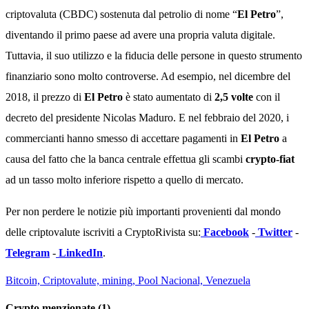
criptovaluta (CBDC) sostenuta dal petrolio di nome “
El Petro
”,
diventando il primo paese ad avere una propria valuta digitale.
Tuttavia, il suo utilizzo e la fiducia delle persone in questo strumento
finanziario sono molto controverse. Ad esempio, nel dicembre del
2018, il prezzo di
El Petro
è stato aumentato di
2,5 volte
con il
decreto del presidente Nicolas Maduro. E nel febbraio del 2020, i
commercianti hanno smesso di accettare pagamenti in
El Petro
a
causa del fatto che la banca centrale effettua gli scambi
crypto-fiat
ad un tasso molto inferiore rispetto a quello di mercato.
Per non perdere le notizie più importanti provenienti dal mondo
delle criptovalute iscriviti a CryptoRivista su:
Facebook
-
Twitter
-
Telegram
-
LinkedIn
.
Bitcoin,
Criptovalute,
mining,
Pool Nacional,
Venezuela
Crypto menzionate (1)