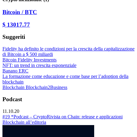
Bitcoin / BTC
$ 13017.77
Suggeriti
Fidelity ha definito le condizioni per la crescita della capitalizzazione
di Bitcoin a $ 500 miliardi
Bitcoin
Fidelity Investments
NFT: un trend in crescita esponenziale
Banano
ERC
La formazione come educazione e come base per l’adoption della
blockchain
Blockchain
Blockchain2Business
Podcast
11.10.20
#19 *Podcast – CryptoRivista on Chain: release e applicazioni
Blockchain all’editoria