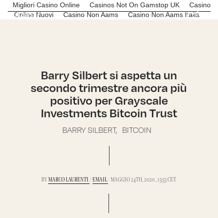
Migliori Casino Online
Casinos Not On Gamstop UK
Casino
Menu
C*R
Online Nuovi
Casino Non Aams
Casino Non Aams Italia
Barry Silbert si aspetta un
secondo trimestre ancora più
positivo per Grayscale
Investments Bitcoin Trust
BARRY SILBERT,
BITCOIN
BY
MARCO LAURENTI
/
EMAIL
- MAGGIO 24TH, 2020 , 13:53 CET