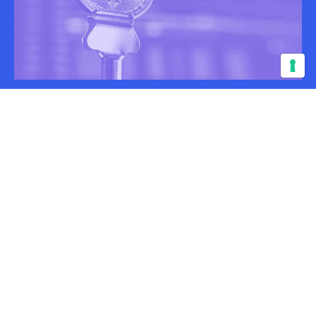
Il Numero Di Transazioni Nella
Rete Di Bitcoin Sta
Diminuendo Dal Giugno Di
Quest’anno
11 mesi fa - 17.12.19