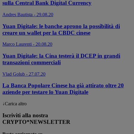
sulla Central Bank Digital Currency
Andres Bautista - 29.08.20
Yuan Digitale: le banche aprono la possibilità di
creare un wallet per la CBDC cinese
Marco Laurenti - 20.08.20
Yuan Digitale: la Cina testerà il DCEP in grandi
transazioni commerciali
Vlad Golub - 27.07.20
La Banca Popolare Cinese ha già attirato oltre 20
aziende per testare lo Yuan Digitale
↓Carica altro
Iscriviti alla nostra
CRYPTO*NEWSLETTER