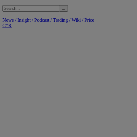
News
/
Insight
/
Podcast
/
Trading
/
Wiki
/
Price
C*R