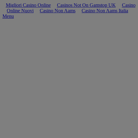
Migliori Casino Online
Casinos Not On Gamstop UK
Casino
Online Nuovi
Casino Non Aams
Casino Non Aams Italia
Menu