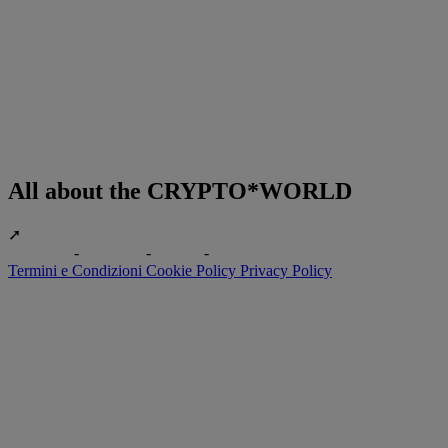
All about the CRYPTO*WORLD
➚
Facebook
-
Telegram
-
Twitter
-
Linkedin
Termini e Condizioni
Cookie Policy
Privacy Policy