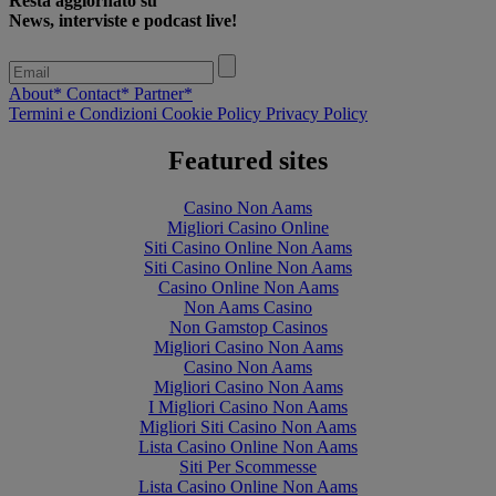
Resta aggiornato su
News, interviste e podcast live!
About*
Contact*
Partner*
Termini e Condizioni
Cookie Policy
Privacy Policy
Featured sites
Casino Non Aams
Migliori Casino Online
Siti Casino Online Non Aams
Siti Casino Online Non Aams
Casino Online Non Aams
Non Aams Casino
Non Gamstop Casinos
Migliori Casino Non Aams
Casino Non Aams
Migliori Casino Non Aams
I Migliori Casino Non Aams
Migliori Siti Casino Non Aams
Lista Casino Online Non Aams
Siti Per Scommesse
Lista Casino Online Non Aams