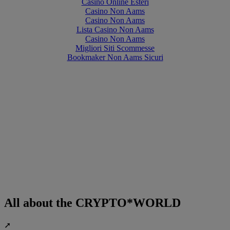
Casino Online Esteri
Casino Non Aams
Casino Non Aams
Lista Casino Non Aams
Casino Non Aams
Migliori Siti Scommesse
Bookmaker Non Aams Sicuri
All about the CRYPTO*WORLD
➚