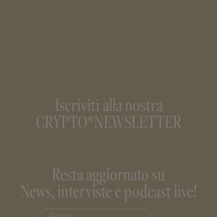
Iscriviti alla nostra
CRYPTO*NEWSLETTER
Resta aggiornato su
News, interviste e podcast live!