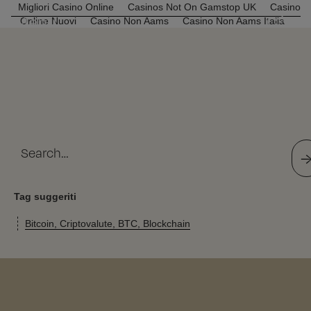
Migliori Casino Online
Casinos Not On Gamstop UK
Casino
Menu
C*R
Online Nuovi
Casino Non Aams
Casino Non Aams Italia
Tag suggeriti
Bitcoin,
Criptovalute,
BTC,
Blockchain