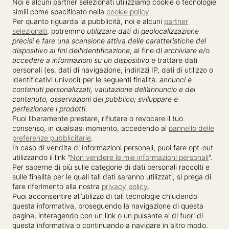
Noi e alcuni partner selezionati utilizziamo cookie o tecnologie
simili come specificato nella
cookie policy
.
Per quanto riguarda la pubblicità, noi e alcuni
partner
selezionati
, potremmo
utilizzare dati di geolocalizzazione
precisi
e
fare una scansione attiva delle caratteristiche del
dispositivo ai fini dell’identificazione
, al fine di
archiviare e/o
accedere a informazioni su un dispositivo
e trattare dati
personali (es. dati di navigazione, indirizzi IP, dati di utilizzo o
identificativi univoci) per le seguenti finalità:
annunci e
contenuti personalizzati, valutazione dell’annuncio e del
contenuto, osservazioni del pubblico; sviluppare e
perfezionare i prodotti
.
Puoi liberamente prestare, rifiutare o revocare il tuo
consenso, in qualsiasi momento, accedendo al
pannello delle
preferenze pubblicitarie
.
In caso di vendita di informazioni personali, puoi fare opt-out
utilizzando il link "
Non vendere le mie informazioni personali
".
Per saperne di più sulle categorie di dati personali raccolti e
sulle finalità per le quali tali dati saranno utilizzati, si prega di
fare riferimento alla nostra
privacy policy
.
Puoi acconsentire all’utilizzo di tali tecnologie chiudendo
questa informativa, proseguendo la navigazione di questa
pagina, interagendo con un link o un pulsante al di fuori di
questa informativa o continuando a navigare in altro modo.