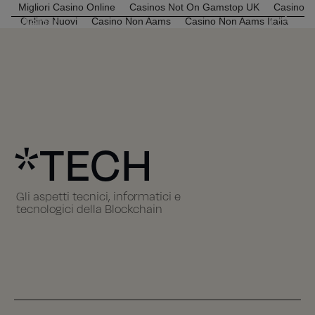
Migliori Casino Online
Casinos Not On Gamstop UK
Casino
Menu
C*R
Online Nuovi
Casino Non Aams
Casino Non Aams Italia
*TECH
Gli aspetti tecnici, informatici e
tecnologici della Blockchain